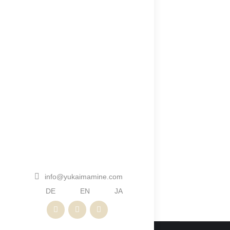
Meisterk
News
Vo
Im Sommer 
mit, an de
pianistisc
Dozentin:
info@yukaimamine.com
DE
EN
JA
Spotify
Apple
Amazon
Music
Music