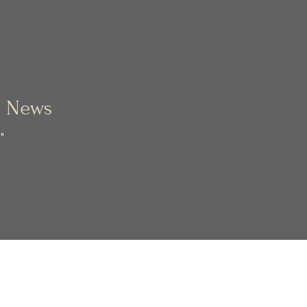
:
News
:
"