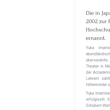
Die in Ja
2002 zur P
Hochschu
ernannt.
Yuka Imami
abendländis
übersiedelte
Theater in Mü
der Accademia
Lehrern zähl
Höhenrieder un
Yuka Imamine 
erfolgreich: 
Schubert-Wet