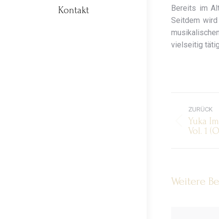
Bereits im A
Kontakt
Seitdem wird 
musikalische
vielseitig tätig
Komm
ZURÜCK
Yuka Im
Vorherig
Vol. 1 (
Beitrag:
Weitere Be