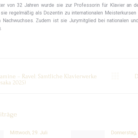
lter von 32 Jahren wurde sie zur Professorin für Klavier an 
sie regelmäßig als Dozentin zu internationalen Meisterkursen
n Nachwuchses. Zudem ist sie Jurymitglied bei nationalen und
.
entarnavigation
amine – Ravel: Sämtliche Klavierwerke
D
er
Näc
Osaka 2025)
Beit
iträge
Mittwoch, 29. Juli
Donnerstag, 