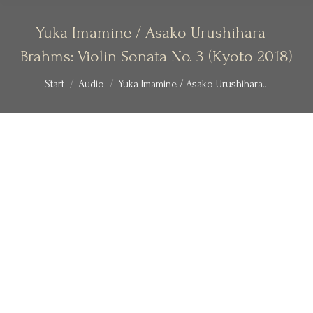
Yuka Imamine / Asako Urushihara –
Brahms: Violin Sonata No. 3 (Kyoto 2018)
Sie befinden sich hier:
Start
Audio
Yuka Imamine / Asako Urushihara…
00:00