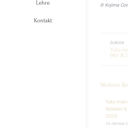
Lehre
© Kojima Con
Kontakt
Komm
ZURÜCK
Yuka Im
Vorherig
960 & I
Beitrag:
Weitere Be
Yuka Imami
Balladen &
2023)
24. Oktober 