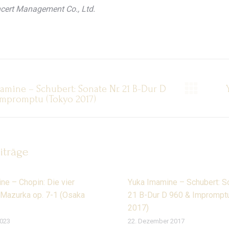
cert Management Co., Ltd.
entarnavigation
amine – Schubert: Sonate Nr. 21 B-Dur D
er
Näc
mpromptu (Tokyo 2017)
Beit
iträge
ne – Chopin: Die vier
Yuka Imamine – Schubert: So
 Mazurka op. 7-1 (Osaka
21 B-Dur D 960 & Imprompt
2017)
2023
22. Dezember 2017