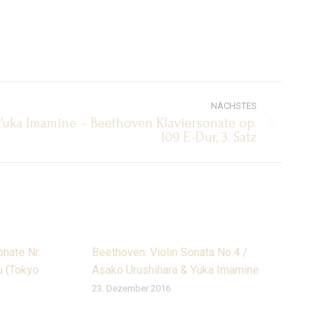
NÄCHSTES
Yuka Imamine – Beethoven Klaviersonate op.
hster
109 E-Dur, 3. Satz
rag:
nate Nr.
Beethoven: Violin Sonata No.4 /
u (Tokyo
Asako Urushihara & Yuka Imamine
23. Dezember 2016