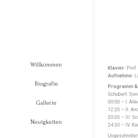
00:00
Willkommen
Klavier:
Prof.
Aufnahme:
Li
Biografie
Programm & 
Schubert: Son
00:00 – I. All
Gallerie
12:20 – II. An
20:05 – III. S
Neuigkeiten
24:30 – IV. Ro
Ungeschnitte